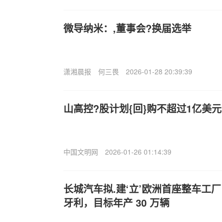
微导纳米：,董事会?换届选举
潇湘晨报
何三畏
2026-01-28 20:39:39
山高控?股计划{回}购不超过1亿美
中国文明网
2026-01-26 01:14:39
长城汽车拟.建‘立’欧洲首座整车工
牙利，目标年产 30 万辆