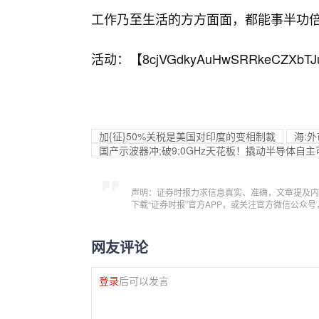
工作乃至生活的方方面面，都能事半功
活动：【
8cjVGdkyAuHwSRRkeCZXbTJ
加{征}50%关税是美国对印度的变相制裁
海:
国产示波器冲;破9;0GHz天花板！撬动半导体自主
声明：证券时报力求信息真实、准确，文章提及内
下载“证券时报”官方APP，或关注官方微信公众
网友评论
登录
后可以发言