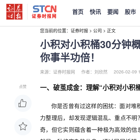
首页
快讯
要闻
股市
您当前的位置：
证券时报
>
公司
>
正文
小积对小积桶30分钟
你事半功倍！
来源：证券时报网
作者：刘欣然
2026-02-09 
一、破茧成金：理解“小积对小积桶
点赞
你是否曾有过这样的困扰：面对堆积
力整理后，却发现逻辑混乱、重点不明？
奇，但它实则蕴含着一种极为高效的信息