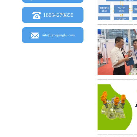
18054279850
info@gz-qianghu.com