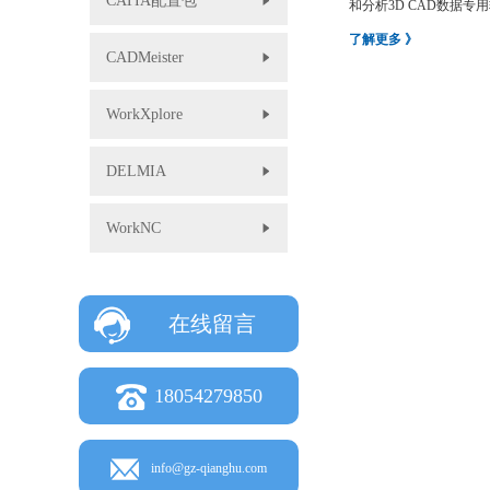
CATIA配置包
和分析3D CAD数据
业等各种部门可以灵活应.
了解更多 》
CADMeister
WorkXplore
DELMIA
WorkNC
在线留言
18054279850
info@gz-qianghu.com