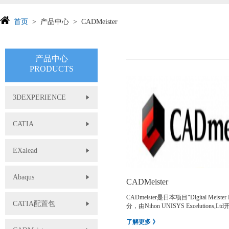
首页
产品中心
CADMeister
产品中心
PRODUCTS
3DEXPERIENCE
CATIA
EXalead
Abaqus
CADMeister
CADmeister是日本项目"Digital Meister
CATIA配置包
分，由Nihon UNISYS Excelutions
CAD/CAM系...
了解更多 》