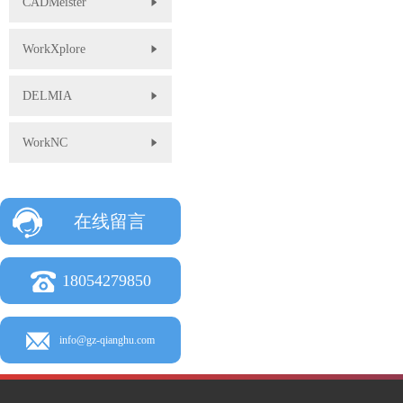
CADMeister
WorkXplore
DELMIA
WorkNC
在线留言
18054279850
info@gz-qianghu.com